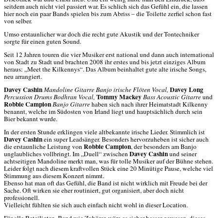
seitdem auch nicht viel passiert war. Es schlich sich das Gefühl ein, die lassen
hier noch ein paar Bands spielen bis zum Abriss – die Toilette zerfiel schon fast
von selber.
Umso erstaunlicher war doch die recht gute Akustik und der Tontechniker
sorgte für einen guten Sound.
Seit 12 Jahren touren die vier Musiker erst national und dann auch international
von Stadt zu Stadt und brachten 2008 ihr erstes und bis jetzt einziges Album
heraus: „Meet the Kilkennys“. Das Album beinhaltet gute alte irische Songs,
neu arrangiert.
Davey Cashin
Davey Long
Mandoline Gitarre Banjo irische Flöten Vocal,
Tommy Mackey
Percussion Drums Bodhran Vocal,
Bass Acoustic Gitarre
und
Robbie Campion
Banjo Gitarre
haben sich nach ihrer Heimatstadt Kilkenny
benannt, welche im Südosten von Irland liegt und hauptsächlich durch sein
Bier bekannt wurde.
In der ersten Stunde erklingen viele altbekannte irische Lieder. Stimmlich ist
Davey Cashin
ein super Leadsänger. Besonders hervorzuheben ist sicher auch
Robbie Campion
die erstaunliche Leistung von
, der besonders am Banjo
Davey Cashin
unglaubliches vollbringt. Im „Duell“ zwischen
und seiner
achtseitigen Mandoline merkt man, was für tolle Musiker auf der Bühne stehen.
Leider folgt nach diesem kraftvollen Stück eine 20 Minütige Pause, welche viel
Stimmung aus diesem Konzert nimmt.
Ebenso hat man oft das Gefühl, die Band ist nicht wirklich mit Freude bei der
Sache. Oft wirken sie eher routiniert, gut organisiert, aber doch nicht
professionell.
Vielleicht fühlten sie sich auch einfach nicht wohl in dieser Location.