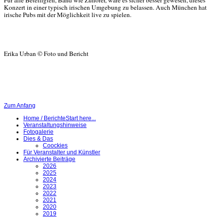
Für alle Beteiligten, Band wie Zuhörer, wäre es sicher besser gewesen, dieses
Konzert in einer typisch irischen Umgebung zu belassen. Auch München hat
irische Pubs mit der Möglichkeit live zu spielen.
Erika Urban © Foto und Bericht
Zum Anfang
Home / Berichte
Start here...
Veranstaltungshinweise
Fotogalerie
Dies & Das
Coockies
Für Veranstalter und Künstler
Archivierte Beiträge
2026
2025
2024
2023
2022
2021
2020
2019