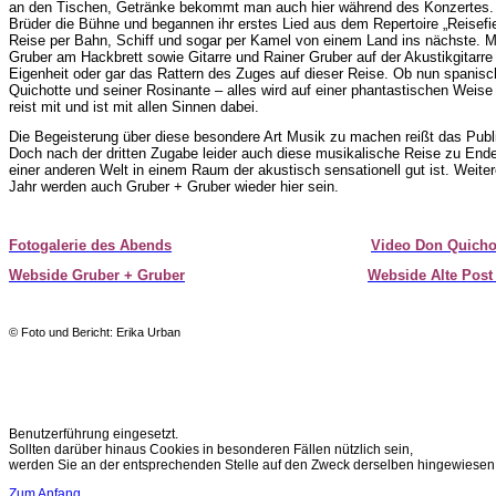
an den Tischen, Getränke bekommt man auch hier während des Konzertes. 
Brüder die Bühne und begannen ihr erstes Lied aus dem Repertoire „Reisefie
Reise per Bahn, Schiff und sogar per Kamel von einem Land ins nächste. M
Gruber am Hackbrett sowie Gitarre und Rainer Gruber auf der Akustikgitarre
Eigenheit oder gar das Rattern des Zuges auf dieser Reise. Ob nun spanisc
Quichotte und seiner Rosinante – alles wird auf einer phantastischen Weis
reist mit und ist mit allen Sinnen dabei.
Die Begeisterung über diese besondere Art Musik zu machen reißt das Pub
Doch nach der dritten Zugabe leider auch diese musikalische Reise zu End
einer anderen Welt in einem Raum der akustisch sensationell gut ist. Weite
Jahr werden auch Gruber + Gruber wieder hier sein.
Fotogalerie des Abends
Video Don Quicho
Webside Gruber + Gruber
Webside Alte Post
© Foto und Bericht: Erika Urban
Benutzerführung eingesetzt.
Sollten darüber hinaus Cookies in besonderen Fällen nützlich sein,
werden Sie an der entsprechenden Stelle auf den Zweck derselben hingewiesen
Zum Anfang