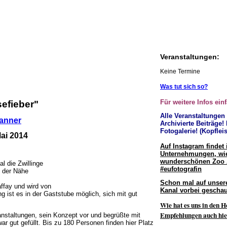
Veranstaltungen:
Keine Termine
Was tut sich so?
Für weitere Infos ein
efieber"
Alle Veranstaltungen
Archivierte Beiträge!
Fotogalerie! (Kopfleis
Mai 2014
Auf Instagram findet 
Unternehmungen, wie
wunderschönen Zoo
l die Zwillinge
#eufotografin
n der Nähe
Schon mal auf unser
ffay und wird von
Kanal vorbei geschau
g ist es in der Gaststube möglich, sich mit gut
Wie hat es uns in den H
Empfehlungen auch hie
ranstaltungen, sein Konzept vor und begrüßte mit
 gut gefüllt. Bis zu 180 Personen finden hier Platz