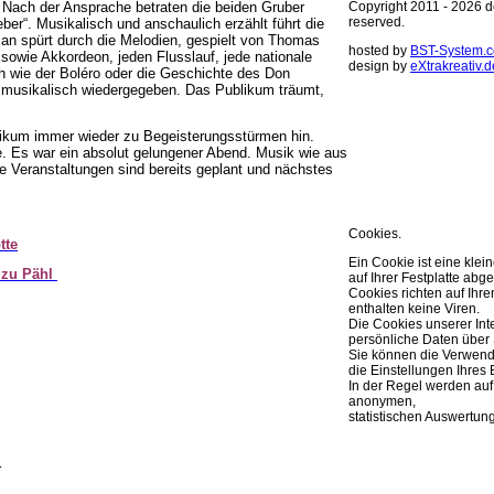
Nach der Ansprache betraten die beiden Gruber
Copyright 2011 - 2026 de
reserved.
ber“. Musikalisch und anschaulich erzählt führt die
an spürt durch die Melodien, gespielt von Thomas
hosted by
BST-System.
 sowie Akkordeon, jeden Flusslauf, jede nationale
design by
eXtrakreativ.d
h wie der Boléro oder die Geschichte des Don
e musikalisch wiedergegeben. Das Publikum träumt,
Diese Seite ve
Optimierung de
likum immer wieder zu Begeisterungsstürmen hin.
e.
Es war ein absolut gelungener Abend. Musik wie aus
Sie können Ihre Cookie 
re Veranstaltungen sind bereits geplant und nächstes
weitere Infos..
OK
Cookies.
tte
Ein Cookie ist eine klei
 zu Pähl
auf Ihrer Festplatte abge
Cookies richten auf Ih
enthalten keine Viren.
Die Cookies unserer Int
persönliche Daten über 
Sie können die Verwend
die Einstellungen Ihres 
In der Regel werden auf
anonymen,
statistischen Auswertun
.