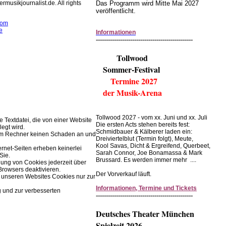
rmusikjournalist.de. All rights
Das Programm wird Mitte Mai 2027
veröffentlicht.
com
e
Informationen
------------------------------------------------
rwendet Cookies zur
r Browserfunktion.
Tollwood
Sommer-Festival
Einstellungen im Browser ändern.
Termine 2027
der Musik-Arena
Tollwood 2027 - vom xx. Juni und xx. Juli
ne Textdatei, die von einer Website
Die ersten Acts stehen bereits fest:
legt wird.
Schmidbauer & Kälberer laden ein:
rem Rechner keinen Schaden an und
Dreiviertelblut (Termin folgt), Meute,
Kool Savas, Dicht & Ergreifend, Querbeet,
ernet-Seiten erheben keinerlei
Sarah Connor, Joe Bonamassa & Mark
Sie.
Brussard. Es werden immer mehr ....
ung von Cookies jederzeit über
Browsers deaktivieren.
Der Vorverkauf läuft.
 unseren Websites Cookies nur zur
Informationen, Termine und Tickets
g und zur verbesserten
------------------------------------------------
Deutsches Theater München
Spielzeit 2026