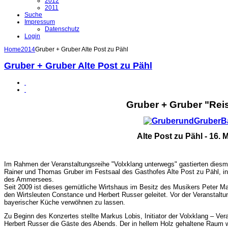
2012
2011
Suche
Impressum
Datenschutz
Login
Home
2014
Gruber + Gruber Alte Post zu Pähl
Gruber + Gruber Alte Post zu Pähl
Gruber + Gruber "Reis
Alte Post zu Pähl - 16. 
Im Rahmen der Veranstaltungsreihe "Volxklang unterwegs" gastierten diesma
Rainer und Thomas Gruber im Festsaal des Gasthofes Alte Post zu Pähl, i
des Ammersees.
Seit 2009 ist dieses gemütliche Wirtshaus im Besitz des Musikers Peter Ma
den Wirtsleuten Constance und Herbert Russer geleitet. Vor der Veranstaltun
bayerischer Küche verwöhnen zu lassen.
Zu Beginn des Konzertes stellte Markus Lobis, Initiator der Volxklang – Ve
Herbert Russer die Gäste des Abends. Der in hellem Holz gehaltene Raum war