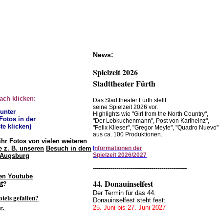
News:
Spielzeit 2026
Stadttheater Fürth
fach klicken:
Das Stadttheater Fürth stellt
seine Spielzeit 2026 vor.
 unter
Highlights wie "Girl from the North Country",
 Fotos in der
"Der Lebkuchenmann", Post von Karlheinz",
te klicken)
"Felix Klieser", "Gregor Meyle", "Quadro Nuevo"
aus ca. 100 Produktionen.
ihr Fotos von vielen
weiteren
 z. B. unseren
Besuch in dem
I
nformationen der
Spielzeit 2026/2027
 Augsburg
------------------------------------------------
en Youtube
44. Donauinselfest
t
?
Der Termin für das 44.
otels gefallen?
Donauinselfest steht fest:
r.
25. Juni bis 27. Juni 2027