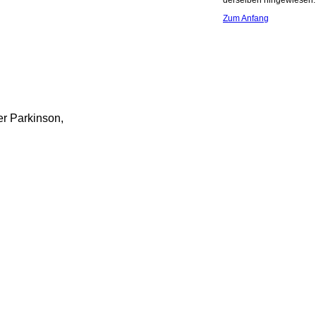
derselben hingewiesen.
Zum Anfang
er Parkinson,