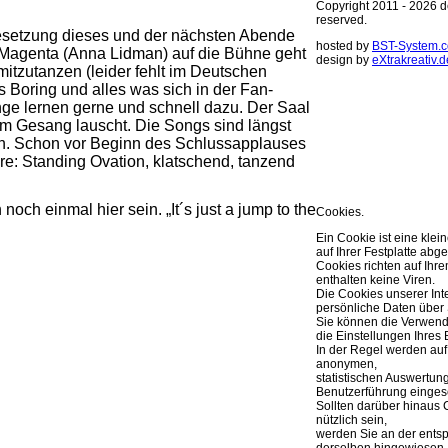
Copyright 2011 - 2026 de
reserved.
esetzung dieses und der nächsten Abende
hosted by
BST-System.
 Magenta (Anna Lidman) auf die Bühne geht
design by
eXtrakreativ.d
itzutanzen (leider fehlt im Deutschen
es Boring und alles was sich in der Fan-
Diese Seite ve
nge lernen gerne und schnell dazu. Der Saal
Optimierung de
em Gesang lauscht. Die Songs sind längst
en. Schon vor Beginn des Schlussapplauses
Sie können Ihre Cookie 
weitere Infos..
re: Standing Ovation, klatschend, tanzend
OK
h einmal hier sein. „It´s just a jump to the
Cookies.
Ein Cookie ist eine klei
auf Ihrer Festplatte abge
Cookies richten auf Ih
enthalten keine Viren.
Die Cookies unserer Int
persönliche Daten über 
Sie können die Verwend
die Einstellungen Ihres 
In der Regel werden auf
anonymen,
statistischen Auswertun
Benutzerführung eingese
Sollten darüber hinaus 
nützlich sein,
werden Sie an der ents