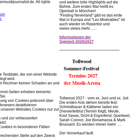
rmusikjournalist.de. All rights
und weitere tolle Highlights auf die
Bühne. Zum ersten Mal heißt es:
Operball in München!
com
"Finding Neverland" gibt es das erste
e
Mal in Europa und "Les Misérables" ist
auch wieder im Repertoir und
rwendet Cookies zur
vieles vieles mehr ......
r Browserfunktion.
Informationen
der
Spielzeit
2026/2027
Einstellungen im Browser ändern.
------------------------------------------------
Tollwood
Sommer-Festival
Termine 2027
ne Textdatei, die von einer Website
legt wird.
der Musik-Arena
rem Rechner keinen Schaden an und
ernet-Seiten erheben keinerlei
Sie.
Tollwood 2027 - vom xx. Juni und xx. Juli
ung von Cookies jederzeit über
Die ersten Acts stehen bereits fest:
Browsers deaktivieren.
Schmidbauer & Kälberer laden ein:
 unseren Websites Cookies nur zur
Dreiviertelblut (Termin folgt), Meute,
Kool Savas, Dicht & Ergreifend, Querbeet,
g und zur verbesserten
Sarah Connor, Joe Bonamassa & Mark
tzt.
Brussard. Es werden immer mehr ....
Cookies in besonderen Fällen
Der Vorverkauf läuft.
prechenden Stelle auf den Zweck