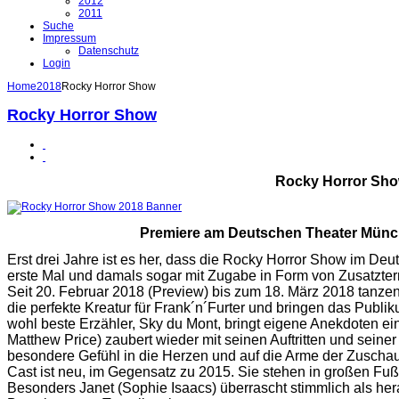
2012
2011
Suche
Impressum
Datenschutz
Login
Home
2018
Rocky Horror Show
Rocky Horror Show
Rocky Horror Sh
Premiere am Deutschen Theater Münc
Erst drei Jahre ist es her, dass die Rocky Horror Show im Deu
erste Mal und damals sogar mit Zugabe in Form von Zusatzte
Seit 20. Februar 2018 (Preview) bis zum 18. März 2018 tanzen
die perfekte Kreatur für Frank´n´Furter und bringen das Pub
wohl beste Erzähler, Sky du Mont, bringt eigene Anekdoten ein 
Matthew Price) zaubert wieder mit seinen Auftritten und sein
besondere Gefühl in die Herzen und auf die Arme der Zuschau
Cast ist neu, im Gegensatz zu 2015. Sie stehen in großen Fußs
Besonders Janet (Sophie Isaacs) überrascht stimmlich als 