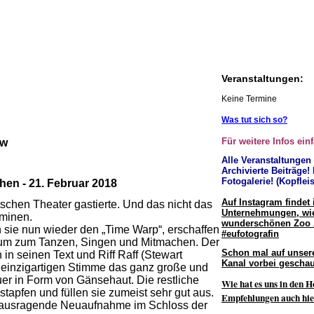
Veranstaltungen:
Keine Termine
Was tut sich so?
Für weitere Infos ein
ow
Alle Veranstaltungen
Archivierte Beiträge!
Fotogalerie! (Kopfleis
hen -
21. Februar 2018
Auf Instagram findet 
tschen Theater gastierte. Und das nicht das
Unternehmungen, wie
rminen.
wunderschönen Zoo
 sie nun wieder den „Time Warp“, erschaffen
#eufotografin
likum zum Tanzen, Singen und Mitmachen. Der
Schon mal auf unser
in seinen Text und Riff Raff (Stewart
Kanal vorbei geschau
er einzigartigen Stimme das ganz große und
er in Form von Gänsehaut. Die restliche
Wie hat es uns in den H
tapfen und füllen sie zumeist sehr gut aus.
Empfehlungen auch hie
herausragende Neuaufnahme im Schloss der