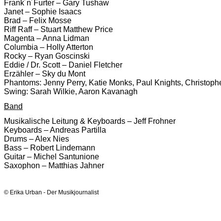
Frank´n´Furter – Gary Tushaw
Janet – Sophie Isaacs
Brad – Felix Mosse
Riff Raff – Stuart Matthew Price
Magenta – Anna Lidman
Columbia – Holly Atterton
Rocky – Ryan Goscinski
Eddie / Dr. Scott – Daniel Fletcher
Erzähler – Sky du Mont
Phantoms: Jenny Perry, Katie Monks, Paul Knights, Christoph
Swing: Sarah Wilkie, Aaron Kavanagh
Band
Musikalische Leitung & Keyboards – Jeff Frohner
Keyboards – Andreas Partilla
Drums – Alex Nies
Bass – Robert Lindemann
Guitar – Michel Santunione
Saxophon – Matthias Jahner
© Erika Urban - Der Musikjournalist