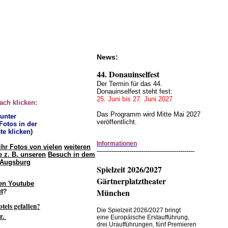
News:
44. Donauinselfest
Der Termin für das 44.
Donauinselfest steht fest:
25. Juni bis 27. Juni 2027
fach klicken:
Das Programm wird Mitte Mai 2027
 unter
veröffentlicht.
 Fotos in der
te klicken)
Informationen
ihr Fotos von vielen
weiteren
------------------------------------------------
 z. B. unseren
Besuch in dem
 Augsburg
Spielzeit 2026/2027
Gärtnerplatztheater
en Youtube
München
t
?
otels gefallen?
Die Spielzeit 2026/2027 bringt
r.
eine Europäische Erstaufführung,
drei Uraufführungen, fünf Premieren