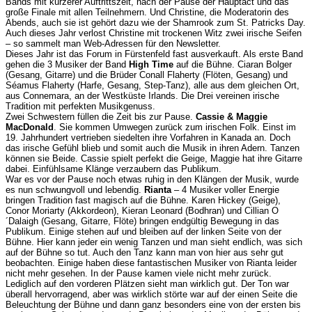
Bands mit kürzerer Auftrittszeit, nach der Pause der Hauptact und das
große Finale mit allen Teilnehmern. Und Christine, die Moderatorin des
Abends, auch sie ist gehört dazu wie der Shamrook zum St. Patricks Day.
Auch dieses Jahr verlost Christine mit trockenen Witz zwei irische Seifen
– so sammelt man Web-Adressen für den Newsletter.
Dieses Jahr ist das Forum in Fürstenfeld fast ausverkauft. Als erste Band
gehen die 3 Musiker der Band
High Time
auf die Bühne. Ciaran Bolger
(Gesang, Gitarre) und die Brüder Conall Flaherty (Flöten, Gesang) und
Séamus Flaherty (Harfe, Gesang, Step-Tanz), alle aus dem gleichen Ort,
aus Connemara, an der Westküste Irlands. Die Drei vereinen irische
Tradition mit perfekten Musikgenuss.
Zwei Schwestern füllen die Zeit bis zur Pause.
Cassie & Maggie
MacDonald
. Sie kommen Umwegen zurück zum irischen Folk. Einst im
19. Jahrhundert vertrieben siedelten ihre Vorfahren in Kanada an. Doch
das irische Gefühl blieb und somit auch die Musik in ihren Adern. Tanzen
können sie Beide. Cassie spielt perfekt die Geige, Maggie hat ihre Gitarre
dabei. Einfühlsame Klänge verzaubern das Publikum.
War es vor der Pause noch etwas ruhig in den Klängen der Musik, wurde
es nun schwungvoll und lebendig.
Rianta
– 4 Musiker voller Energie
bringen Tradition fast magisch auf die Bühne. Karen Hickey (Geige),
Conor Moriarty (Akkordeon), Kieran Leonard (Bodhran) und Cillian O
´Dalaigh (Gesang, Gitarre, Flöte) bringen endgültig Bewegung in das
Publikum. Einige stehen auf und bleiben auf der linken Seite von der
Bühne. Hier kann jeder ein wenig Tanzen und man sieht endlich, was sich
auf der Bühne so tut. Auch den Tanz kann man von hier aus sehr gut
beobachten. Einige haben diese fantastischen Musiker von Rianta leider
nicht mehr gesehen. In der Pause kamen viele nicht mehr zurück.
Lediglich auf den vorderen Plätzen sieht man wirklich gut. Der Ton war
überall hervorragend, aber was wirklich störte war auf der einen Seite die
Beleuchtung der Bühne und dann ganz besonders eine von der ersten bis