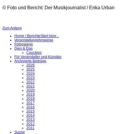
© Foto und Bericht: Der Musikjournalist / Erika Urban
Zum Anfang
Home / Berichte
Start here...
Veranstaltungshinweise
Fotogalerie
Dies & Das
Coockies
Für Veranstalter und Künstler
Archivierte Beiträge
2026
2025
2024
2023
2022
2021
2020
2019
2018
2017
2016
2015
2014
2013
2012
2011
Suche