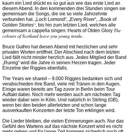
kaum ein Lied drückt es so gut aus wie das erste Lied an
diesem Abend. In den kommenden drei Stunden singen sie
gemeinsam die Songs, die sie so viele Jahrzehnte
„
verbunden hat. „Loch Lomond“, „Every River“,
Book of
“,
Golden Stories
bis hin zum letzten Lied, welches alle
The
gemeinsam a cappella singen: Hearts of Olden Glory
colours of Scotland leave you young inside
.
Bruce Guthro hat diesen Abend mit herzlichen und sehr
privaten Worten eröffnet. Der Abschied nach dem letzten
Lied fällt nicht minder herzlich aus. Jedes Mitglied der Band
„Runrig“ wird die Jahre in seinen Herzen tragen. Jeder
Einzelne der Riggies ebenfalls.
The Years we shared – 9.000 Riggies bedanken sich und
verabschieden ihre Band, viele mit Tränen in den Augen.
Einige waren bereits am Tag zuvor in Berlin beim Tour
Auftakt dabei. Noch mehr werden auch am nächsten Tag
wieder dabei sein in Köln. Und natürlich in Stirling (GB),
wenn bei den beiden allerletzten und schon lange
ausverkauften Konzerten der letzte Ton erklingen wird.
Die Lieder bleiben, die vielen Erinnerungen auch. Nur das
Gefühl des Wartens auf das nächste Konzert wird es nicht
mehr geben und für lange Zeit kommen sicherlich noch oft