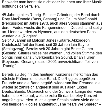
Entweder man kennt sie nicht oder ist ihnen und ihrer Musik
hoffnungslos verfallen.
45 Jahre gibt es Runrig. Seit der Gründung der Band durch
Rory MacDonald (Bass, Gesang) und Calum MacDonald
(Percussion) im Jahre 1973, auch alles Songs stammen aus
deren Feder, wuchs die Fangemeinde in Deutschland stetig
an. Lieder wurden zu Hymnen, aus den deutschen Fans
wurden die „Riggies“.
Seit 40 Jahren ist Malcom Jones (Gitarre, Akkordeon,
Dudelsack) Teil der Band, seit 38 Jahren Iain Bayne
(Schlagzeug). Bereits seit 20 Jahren gibt Bruce Guthro
(Gesang, Gitarre) mit seiner warmen und vollen Stimme den
Songs ihren ganz unverkennbaren Sound. Brian Hurren
(Keyboard, Gesang) ist seit 2001 unverzichtbarer Teil von
„Runrig“.
Bereits zu Beginn des heutigen Konzertes merkt man das
nächste Phänomen dieser Band: Die Riggies begrüßen
Freunde und die Band begrüßt wiederum ihre Freunde, die
wieder so zahlreich angereist sind aus allen Ecken
Deutschlands, Österreich und der Schweiz. Einige der Fans
haben die Hüte auf, welche extra für das Loreley-Konzert
angefertigt wurden. Auch eigene Schals haben viele dabei,
von fleißigen Riggies angefertigt. „The Years We Shared“ –