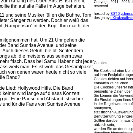
um Anfang des Open Airs. Er ist gereift,
Copyright 2011 - 2026 de
ollte ihn auf alle Fälle im Auge behalten.
reserved.
hosted by
BST-System.
11 und seine Musiker füllen die Bühne. Tom
design by
eXtrakreativ.d
adeter Sänger zu werden. Doch er weiß das
t „Rampensau“ in den Kopf. Ihm macht der
Diese Seite ve
Optimierung de
g mitgenommen hat. Um 21 Uhr gehen die
Sie können Ihre Cookie 
 der Band Sunrise Avenue, und seine
weitere Infos..
 Auch dieses Gefühl bleibt. Schlendern,
OK
Songs ab, die meistens aus seinem zwar
mehr frisch. Dass bei Samu Haber nicht jeder
Cookies.
dass weiß man. Es ist wohl das Gesamtpaket,
Ein Cookie ist eine klei
auch von denen waren heute nicht so viele
auf Ihrer Festplatte abge
 die Band?
Cookies richten auf Ih
enthalten keine Viren.
Die Cookies unserer Int
zte Lied: Hollywood Hills. Die Band
persönliche Daten über 
 keiner wird lange auf dieses Konzert
Sie können die Verwend
g gut. Eine Pause und Abstand ist sicher
die Einstellungen Ihres 
 und für die Fans von Sunrise Avenue.
In der Regel werden auf
anonymen,
statistischen Auswertun
Benutzerführung eingese
Sollten darüber hinaus 
nützlich sein,
werden Sie an der ents