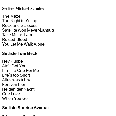
Setliste Michael Schulte:
The Maze
The Night is Young
Rock and Scissors
Satellite (von Meyer-Lantrut)
Take Me as I am
Rusted Blood
You Let Me Walk Alone
Setliste Tom Beck:
Hey Puppe
Ain´t Got You
I´m The One For Me
Life`s too Short
Alles was ich will
Fort von hier
Helden der Nacht
One Love
When You Go
Setliste Sunrise Avenue: