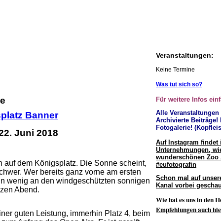
Veranstaltungen:
Keine Termine
Was tut sich so?
ue
Für weitere Infos ein
Alle Veranstaltungen
Archivierte Beiträge!
Fotogalerie! (Kopfleis
22. Juni 2018
Auf Instagram findet 
Unternehmungen, wie
wunderschönen Zoo
 auf dem Königsplatz. Die Sonne scheint,
#eufotografin
chwer. Wer bereits ganz vorne am ersten
Schon mal auf unser
 ein wenig an den windgeschützten sonnigen
Kanal vorbei geschau
nzen Abend.
Wie hat es uns in den H
Empfehlungen auch hie
ner guten Leistung, immerhin Platz 4, beim