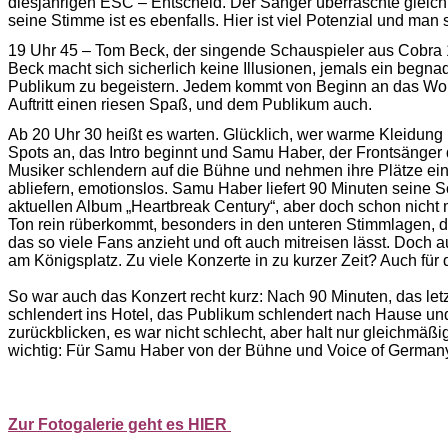
diesjährigen ESC – Entscheid. Der Sänger überraschte gleich z
seine Stimme ist es ebenfalls. Hier ist viel Potenzial und man s
19 Uhr 45 – Tom Beck, der singende Schauspieler aus Cobra 
Beck macht sich sicherlich keine Illusionen, jemals ein begn
Publikum zu begeistern. Jedem kommt von Beginn an das Wor
Auftritt einen riesen Spaß, und dem Publikum auch.
Ab 20 Uhr 30 heißt es warten. Glücklich, wer warme Kleidun
Spots an, das Intro beginnt und Samu Haber, der Frontsänger
Musiker schlendern auf die Bühne und nehmen ihre Plätze ein.
abliefern, emotionslos. Samu Haber liefert 90 Minuten seine 
aktuellen Album „Heartbreak Century“, aber doch schon nicht 
Ton rein rüberkommt, besonders in den unteren Stimmlagen, 
das so viele Fans anzieht und oft auch mitreisen lässt. Doch 
am Königsplatz. Zu viele Konzerte in zu kurzer Zeit? Auch für
So war auch das Konzert recht kurz: Nach 90 Minuten, das let
schlendert ins Hotel, das Publikum schlendert nach Hause und
zurückblicken, es war nicht schlecht, aber halt nur gleichmäßi
wichtig: Für Samu Haber von der Bühne und Voice of Germany
Zur Fotogalerie geht es HIER