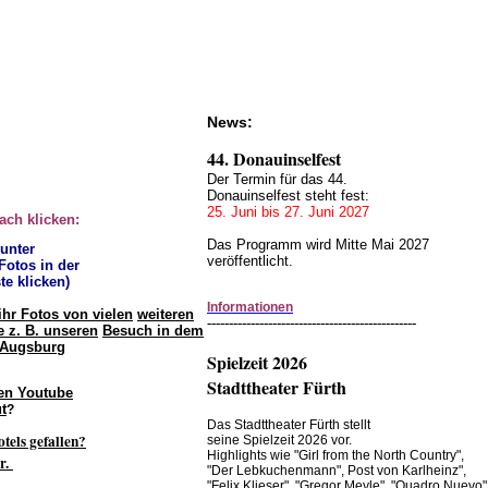
News:
44. Donauinselfest
Der Termin für das 44.
Donauinselfest steht fest:
25. Juni bis 27. Juni 2027
fach klicken:
Das Programm wird Mitte Mai 2027
 unter
veröffentlicht.
 Fotos in der
te klicken)
Informationen
ihr Fotos von vielen
weiteren
------------------------------------------------
 z. B. unseren
Besuch in dem
 Augsburg
Spielzeit 2026
Stadttheater Fürth
en Youtube
t
?
Das Stadttheater Fürth stellt
otels gefallen?
seine Spielzeit 2026 vor.
Highlights wie "Girl from the North Country",
r.
"Der Lebkuchenmann", Post von Karlheinz",
"Felix Klieser", "Gregor Meyle", "Quadro Nuevo"