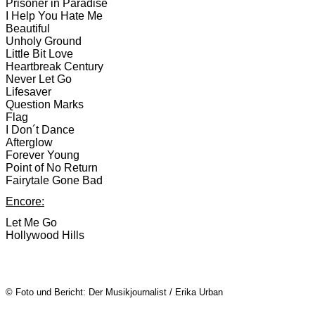
Prisoner in Paradise
I Help You Hate Me
Beautiful
Unholy Ground
Little Bit Love
Heartbreak Century
Never Let Go
Lifesaver
Question Marks
Flag
I Don´t Dance
Afterglow
Forever Young
Point of No Return
Fairytale Gone Bad
Encore:
Let Me Go
Hollywood Hills
© Foto und Bericht: Der Musikjournalist / Erika Urban