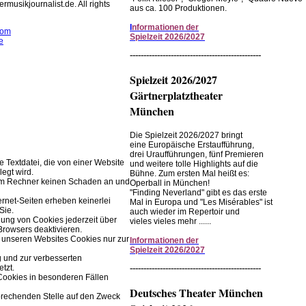
rmusikjournalist.de. All rights
aus ca. 100 Produktionen.
I
nformationen der
com
Spielzeit 2026/2027
e
------------------------------------------------
rwendet Cookies zur
r Browserfunktion.
Spielzeit 2026/2027
Gärtnerplatztheater
Einstellungen im Browser ändern.
München
Die Spielzeit 2026/2027 bringt
eine Europäische Erstaufführung,
drei Uraufführungen, fünf Premieren
ne Textdatei, die von einer Website
und weitere tolle Highlights auf die
legt wird.
Bühne. Zum ersten Mal heißt es:
rem Rechner keinen Schaden an und
Operball in München!
"Finding Neverland" gibt es das erste
ernet-Seiten erheben keinerlei
Mal in Europa und "Les Misérables" ist
Sie.
auch wieder im Repertoir und
ung von Cookies jederzeit über
vieles vieles mehr ......
Browsers deaktivieren.
 unseren Websites Cookies nur zur
Informationen
der
Spielzeit
2026/2027
g und zur verbesserten
------------------------------------------------
tzt.
Cookies in besonderen Fällen
Deutsches Theater München
prechenden Stelle auf den Zweck