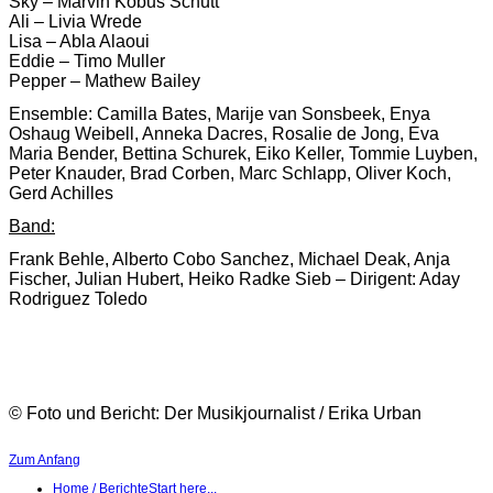
Sky – Marvin Kobus Schütt
Ali – Livia Wrede
Lisa – Abla Alaoui
Eddie – Timo Muller
Pepper – Mathew Bailey
Ensemble: Camilla Bates, Marije van Sonsbeek, Enya
Oshaug Weibell, Anneka Dacres, Rosalie de Jong, Eva
Maria Bender, Bettina Schurek, Eiko Keller, Tommie Luyben,
Peter Knauder, Brad Corben, Marc Schlapp, Oliver Koch,
Gerd Achilles
Band:
Frank Behle, Alberto Cobo Sanchez, Michael Deak, Anja
Fischer, Julian Hubert, Heiko Radke Sieb – Dirigent: Aday
Rodriguez Toledo
© Foto und Bericht: Der Musikjournalist / Erika Urban
Zum Anfang
Home / Berichte
Start here...