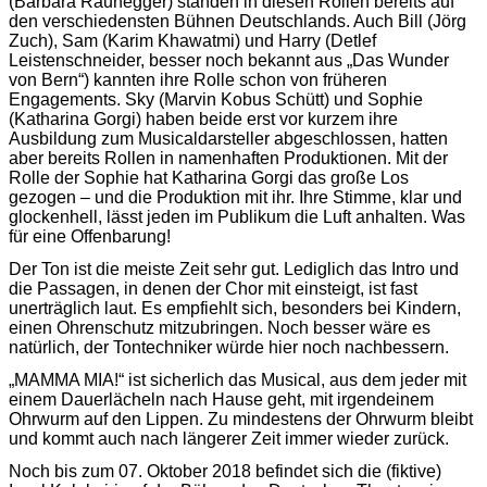
(Barbara Raunegger) standen in diesen Rollen bereits auf
den verschiedensten Bühnen Deutschlands. Auch Bill (Jörg
Zuch), Sam (Karim Khawatmi) und Harry (Detlef
Leistenschneider, besser noch bekannt aus „Das Wunder
von Bern“) kannten ihre Rolle schon von früheren
Engagements. Sky (Marvin Kobus Schütt) und Sophie
(Katharina Gorgi) haben beide erst vor kurzem ihre
Ausbildung zum Musicaldarsteller abgeschlossen, hatten
aber bereits Rollen in namenhaften Produktionen. Mit der
Rolle der Sophie hat Katharina Gorgi das große Los
gezogen – und die Produktion mit ihr. Ihre Stimme, klar und
glockenhell, lässt jeden im Publikum die Luft anhalten. Was
für eine Offenbarung!
Der Ton ist die meiste Zeit sehr gut. Lediglich das Intro und
die Passagen, in denen der Chor mit einsteigt, ist fast
unerträglich laut. Es empfiehlt sich, besonders bei Kindern,
einen Ohrenschutz mitzubringen. Noch besser wäre es
natürlich, der Tontechniker würde hier noch nachbessern.
„MAMMA MIA!“ ist sicherlich das Musical, aus dem jeder mit
einem Dauerlächeln nach Hause geht, mit irgendeinem
Ohrwurm auf den Lippen. Zu mindestens der Ohrwurm bleibt
und kommt auch nach längerer Zeit immer wieder zurück.
Noch bis zum 07. Oktober 2018 befindet sich die (fiktive)