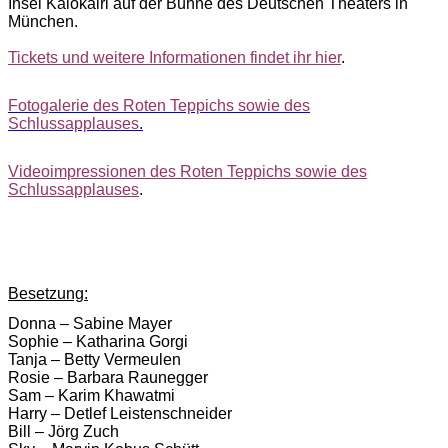
Insel Kalokairi auf der Bühne des Deutschen Theaters in
München.
Tickets und weitere Informationen findet ihr hier
.
Fotogalerie des Roten Teppichs sowie des
Schlussapplauses
.
Videoimpressionen des Roten Teppichs sowie des
Schlussapplauses
.
Besetzung:
Donna – Sabine Mayer
Sophie – Katharina Gorgi
Tanja – Betty Vermeulen
Rosie – Barbara Raunegger
Sam – Karim Khawatmi
Harry – Detlef Leistenschneider
Bill – Jörg Zuch