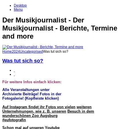
Desktop
Menu
Der Musikjournalist - Der
Musikjournalist - Berichte, Termine
and more
Home
2024
Uncategorised
Was tut sich so?
Was tut sich so?
Für weitere Infos einfach klicken:
Alle Veranstaltungen unter
Archivierte Beiträge! Fotos in der
Fotogalerie! (Kopfleiste klicken)
Auf Instagram findet ihr Fotos von vielen
weiteren
Unternehmungen, wie z. B. unseren
Besuch in dem
wunderschönen Zoo Augsburg
#eufotografin
Schon mal auf unseren Youtube