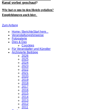
Kanal vorbei geschaut
?
Wie hat es uns in den Hotels gefallen?
Empfehlungen auch hier.
Zum Anfang
Home / Berichte
Start here...
Veranstaltungshinweise
Fotogalerie
Dies & Das
Coockies
Für Veranstalter und Künstler
Archivierte Beiträge
2026
2025
2024
2023
2022
2021
2020
2019
2018
2017
2016
2015
2014
2013
2012
2011