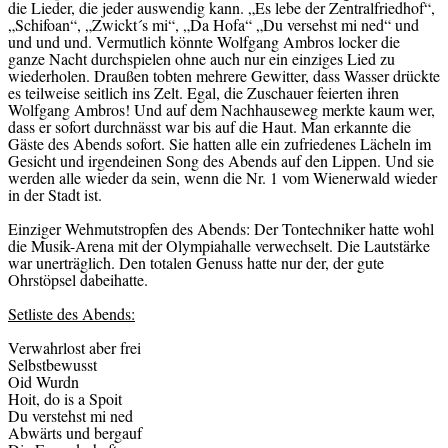
die Lieder, die jeder auswendig kann. „Es lebe der Zentralfriedhof“,
„Schifoan“, „Zwickt´s mi“, „Da Hofa“ „Du versehst mi ned“ und
und und und. Vermutlich könnte Wolfgang Ambros locker die
ganze Nacht durchspielen ohne auch nur ein einziges Lied zu
wiederholen. Draußen tobten mehrere Gewitter, dass Wasser drückte
es teilweise seitlich ins Zelt. Egal, die Zuschauer feierten ihren
Wolfgang Ambros! Und auf dem Nachhauseweg merkte kaum wer,
dass er sofort durchnässt war bis auf die Haut. Man erkannte die
Gäste des Abends sofort. Sie hatten alle ein zufriedenes Lächeln im
Gesicht und irgendeinen Song des Abends auf den Lippen. Und sie
werden alle wieder da sein, wenn die Nr. 1 vom Wienerwald wieder
in der Stadt ist.
Einziger Wehmutstropfen des Abends: Der Tontechniker hatte wohl
die Musik-Arena mit der Olympiahalle verwechselt. Die Lautstärke
war unerträglich. Den totalen Genuss hatte nur der, der gute
Ohrstöpsel dabeihatte.
Setliste des Abends:
Verwahrlost aber frei
Selbstbewusst
Oid Wurdn
Hoit, do is a Spoit
Du verstehst mi ned
Abwärts und bergauf