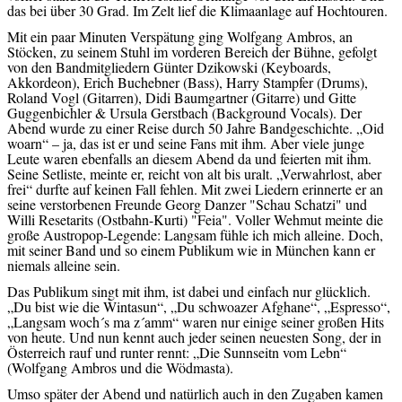
das bei über 30 Grad. Im Zelt lief die Klimaanlage auf Hochtouren.
Mit ein paar Minuten Verspätung ging Wolfgang Ambros, an
Stöcken, zu seinem Stuhl im vorderen Bereich der Bühne, gefolgt
von den Bandmitgliedern Günter Dzikowski (Keyboards,
Akkordeon), Erich Buchebner (Bass), Harry Stampfer (Drums),
Roland Vogl (Gitarren), Didi Baumgartner (Gitarre) und Gitte
Guggenbichler & Ursula Gerstbach (Background Vocals). Der
Abend wurde zu einer Reise durch 50 Jahre Bandgeschichte. „Oid
woarn“ – ja, das ist er und seine Fans mit ihm. Aber viele junge
Leute waren ebenfalls an diesem Abend da und feierten mit ihm.
Seine Setliste, meinte er, reicht von alt bis uralt. „Verwahrlost, aber
frei“ durfte auf keinen Fall fehlen. Mit zwei Liedern erinnerte er an
seine verstorbenen Freunde Georg Danzer "Schau Schatzi" und
Willi Resetarits (Ostbahn-Kurti) "Feia". Voller Wehmut meinte die
große Austropop-Legende: Langsam fühle ich mich alleine. Doch,
mit seiner Band und so einem Publikum wie in München kann er
niemals alleine sein.
Das Publikum singt mit ihm, ist dabei und einfach nur glücklich.
„Du bist wie die Wintasun“, „Du schwoazer Afghane“, „Espresso“,
„Langsam woch´s ma z´amm“ waren nur einige seiner großen Hits
von heute. Und nun kennt auch jeder seinen neuesten Song, der in
Österreich rauf und runter rennt: „Die Sunnseitn vom Lebn“
(Wolfgang Ambros und die Wödmasta).
Umso später der Abend und natürlich auch in den Zugaben kamen