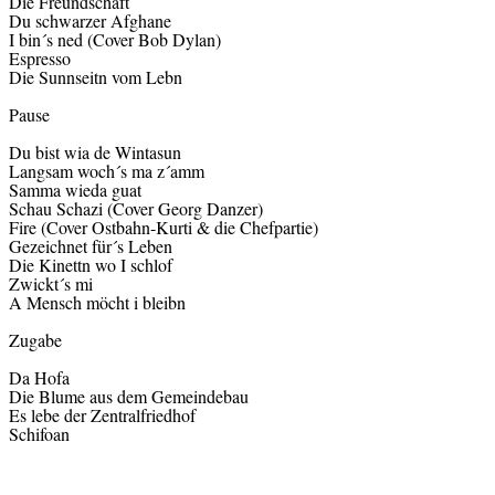
Die Freundschaft
Du schwarzer Afghane
I bin´s ned (Cover Bob Dylan)
Espresso
Die Sunnseitn vom Lebn
Pause
Du bist wia de Wintasun
Langsam woch´s ma z´amm
Samma wieda guat
Schau Schazi (Cover Georg Danzer)
Fire (Cover Ostbahn-Kurti & die Chefpartie)
Gezeichnet für´s Leben
Die Kinettn wo I schlof
Zwickt´s mi
A Mensch möcht i bleibn
Zugabe
Da Hofa
Die Blume aus dem Gemeindebau
Es lebe der Zentralfriedhof
Schifoan