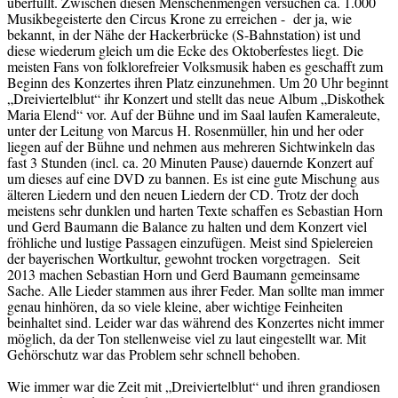
überfüllt. Zwischen diesen Menschenmengen versuchen ca. 1.000
Musikbegeisterte den Circus Krone zu erreichen - der ja, wie
bekannt, in der Nähe der Hackerbrücke (S-Bahnstation) ist und
diese wiederum gleich um die Ecke des Oktoberfestes liegt. Die
meisten Fans von folklorefreier Volksmusik haben es geschafft zum
Beginn des Konzertes ihren Platz einzunehmen. Um 20 Uhr beginnt
„Dreiviertelblut“ ihr Konzert und stellt das neue Album „Diskothek
Maria Elend“ vor. Auf der Bühne und im Saal laufen Kameraleute,
unter der Leitung von Marcus H. Rosenmüller, hin und her oder
liegen auf der Bühne und nehmen aus mehreren Sichtwinkeln das
fast 3 Stunden (incl. ca. 20 Minuten Pause) dauernde Konzert auf
um dieses auf eine DVD zu bannen. Es ist eine gute Mischung aus
älteren Liedern und den neuen Liedern der CD. Trotz der doch
meistens sehr dunklen und harten Texte schaffen es Sebastian Horn
und Gerd Baumann die Balance zu halten und dem Konzert viel
fröhliche und lustige Passagen einzufügen. Meist sind Spielereien
der bayerischen Wortkultur, gewohnt trocken vorgetragen. Seit
2013 machen Sebastian Horn und Gerd Baumann gemeinsame
Sache. Alle Lieder stammen aus ihrer Feder. Man sollte man immer
genau hinhören, da so viele kleine, aber wichtige Feinheiten
beinhaltet sind. Leider war das während des Konzertes nicht immer
möglich, da der Ton stellenweise viel zu laut eingestellt war. Mit
Gehörschutz war das Problem sehr schnell behoben.
Wie immer war die Zeit mit „Dreiviertelblut“ und ihren grandiosen