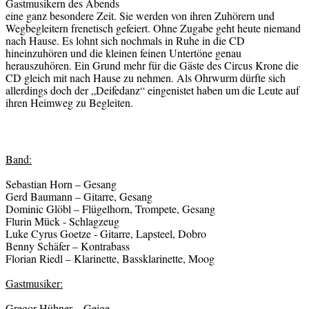
Gastmusikern des Abends
eine ganz besondere Zeit. Sie werden von ihren Zuhörern und
Wegbegleitern frenetisch gefeiert. Ohne Zugabe geht heute niemand
nach Hause. Es lohnt sich nochmals in Ruhe in die CD
hineinzuhören und die kleinen feinen Untertöne genau
herauszuhören. Ein Grund mehr für die Gäste des Circus Krone die
CD gleich mit nach Hause zu nehmen. Als Ohrwurm dürfte sich
allerdings doch der „Deifedanz“ eingenistet haben um die Leute auf
ihren Heimweg zu Begleiten.
Band:
Sebastian Horn – Gesang
Gerd Baumann – Gitarre, Gesang
Dominic Glöbl – Flügelhorn, Trompete, Gesang
Flurin Mück - Schlagzeug
Luke Cyrus Goetze - Gitarre, Lapsteel, Dobro
Benny Schäfer – Kontrabass
Florian Riedl – Klarinette, Bassklarinette, Moog
Gastmusiker:
Gregor Hübner – Geige