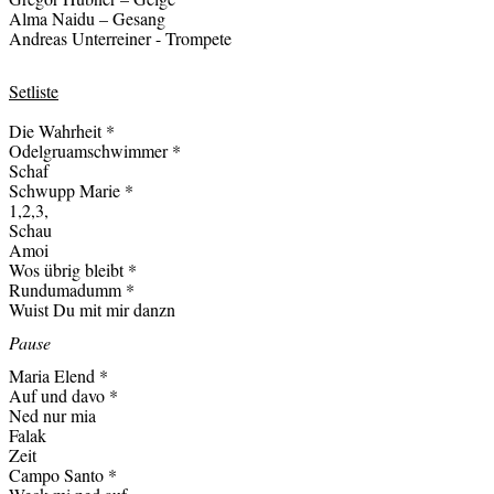
Alma Naidu – Gesang
Andreas Unterreiner - Trompete
Setliste
Die Wahrheit *
Odelgruamschwimmer *
Schaf
Schwupp Marie *
1,2,3,
Schau
Amoi
Wos übrig bleibt *
Rundumadumm *
Wuist Du mit mir danzn
Pause
Maria Elend *
Auf und davo *
Ned nur mia
Falak
Zeit
Campo Santo *