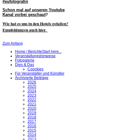
#eufotografin
Schon mal auf unseren Youtube
Kanal vorbei geschaut
?
Wie hat es uns in den Hotels gefallen?
Empfehlungen auch hier.
Zum Anfang
Home / Berichte
Start here...
Veranstaltungshinweise
Fotogalerie
Dies & Das
Coockies
Für Veranstalter und Künstler
Archivierte Beiträge
2026
2025
2024
2023
2022
2021
2020
2019
2018
2017
2016
2015
2014
2013