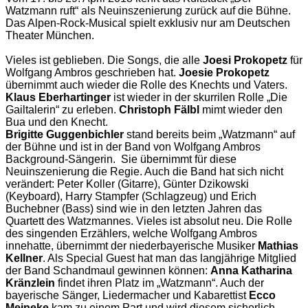
Watzmann ruft“ als Neuinszenierung zurück auf die Bühne.
Das Alpen-Rock-Musical spielt exklusiv nur am Deutschen
Theater München.
Vieles ist geblieben. Die Songs, die alle
Joesi Prokopetz
für
Wolfgang Ambros geschrieben hat.
Joesie Prokopetz
übernimmt auch wieder die Rolle des Knechts und Vaters.
Klaus Eberhartinger
ist wieder in der skurrilen Rolle „Die
Gailtalerin“ zu erleben.
Christoph Fälbl
mimt wieder den
Bua und den Knecht.
Brigitte Guggenbichler
stand bereits beim „Watzmann“ auf
der Bühne und ist in der Band von Wolfgang Ambros
Background-Sängerin. Sie übernimmt für diese
Neuinszenierung die Regie. Auch die Band hat sich nicht
verändert: Peter Koller (Gitarre), Günter Dzikowski
(Keyboard), Harry Stampfer (Schlagzeug) und Erich
Buchebner (Bass) sind wie in den letzten Jahren das
Quartett des Watzmannes. Vieles ist absolut neu. Die Rolle
des singenden Erzählers, welche Wolfgang Ambros
innehatte, übernimmt der niederbayerische Musiker
Mathias
Kellner
. Als Special Guest hat man das langjährige Mitglied
der Band Schandmaul gewinnen können:
Anna Katharina
Kränzlein
findet ihren Platz im „Watzmann“. Auch der
bayerische Sänger, Liedermacher und Kabarettist
Ecco
Meineke
kam zu einem Part und wird diesem sicherlich