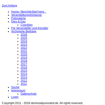
Zum Anfang
Home / Berichte
Start here...
Veranstaltungshinweise
Fotogalerie
Dies & Das
Coockies
Für Veranstalter und Künstler
Archivierte Beiträge
2026
2025
2024
2023
2022
2021
2020
2019
2018
2017
2016
2015
2014
2013
2012
2011
Suche
Impressum
Datenschutz
Login
Copyright 2011 - 2026 dermusikjournalist.de. All rights reserved.