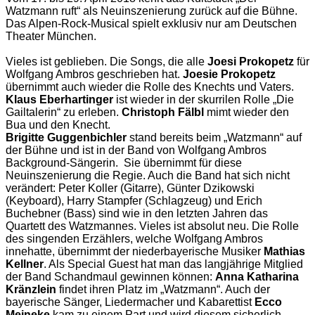
Watzmann ruft“ als Neuinszenierung zurück auf die Bühne.
Das Alpen-Rock-Musical spielt exklusiv nur am Deutschen
Theater München.
Vieles ist geblieben. Die Songs, die alle
Joesi Prokopetz
für
Wolfgang Ambros geschrieben hat.
Joesie Prokopetz
übernimmt auch wieder die Rolle des Knechts und Vaters.
Klaus Eberhartinger
ist wieder in der skurrilen Rolle „Die
Gailtalerin“ zu erleben.
Christoph Fälbl
mimt wieder den
Bua und den Knecht.
Brigitte Guggenbichler
stand bereits beim „Watzmann“ auf
der Bühne und ist in der Band von Wolfgang Ambros
Background-Sängerin. Sie übernimmt für diese
Neuinszenierung die Regie. Auch die Band hat sich nicht
verändert: Peter Koller (Gitarre), Günter Dzikowski
(Keyboard), Harry Stampfer (Schlagzeug) und Erich
Buchebner (Bass) sind wie in den letzten Jahren das
Quartett des Watzmannes. Vieles ist absolut neu. Die Rolle
des singenden Erzählers, welche Wolfgang Ambros
innehatte, übernimmt der niederbayerische Musiker
Mathias
Kellner
. Als Special Guest hat man das langjährige Mitglied
der Band Schandmaul gewinnen können:
Anna Katharina
Kränzlein
findet ihren Platz im „Watzmann“. Auch der
bayerische Sänger, Liedermacher und Kabarettist
Ecco
Meineke
kam zu einem Part und wird diesem sicherlich