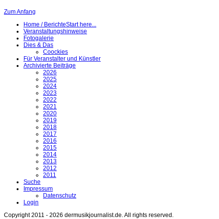
Zum Anfang
Home / Berichte
Start here...
Veranstaltungshinweise
Fotogalerie
Dies & Das
Coockies
Für Veranstalter und Künstler
Archivierte Beiträge
2026
2025
2024
2023
2022
2021
2020
2019
2018
2017
2016
2015
2014
2013
2012
2011
Suche
Impressum
Datenschutz
Login
Copyright 2011 - 2026 dermusikjournalist.de. All rights reserved.