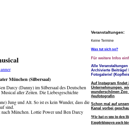
Veranstaltungen:
Keine Termine
Was tut sich so?
usical
Für weitere Infos ein
Alle Veranstaltungen
Archivierte Beiträge!
Fotogalerie! (Kopfleis
ter München (Silbersaal)
Auf Instagram findet 
Ben Darcy (Danny) im Silbersaal des Deutschen
Unternehmungen, wie
 Musical aller Zeiten. Die Liebesgeschichte
wunderschönen Zoo
#eufotografin
e) Jung und Alt. So ist es kein Wunder, dass die
Schon mal auf unser
uf sind.
Kanal vorbei geschau
elt nach München. Lottie Power und Ben Darcy
Wie hat es uns in den H
Empfehlungen auch hie