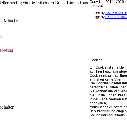
teller noch geduldig mit einem Buick Limited aus
Copyright 2011 - 2026 de
reserved.
hosted by
BST-System.
design by
eXtrakreativ.d
 in München
Diese Seite ve
Optimierung de
)
Sie können Ihre Cookie 
weitere Infos..
hooting.
OK
Cookies.
Ein Cookie ist eine klei
auf Ihrer Festplatte abge
Cookies richten auf Ih
enthalten keine Viren.
Die Cookies unserer Int
persönliche Daten über 
Sie können die Verwend
die Einstellungen Ihres 
In der Regel werden auf
anonymen,
behalten.
statistischen Auswertun
Benutzerführung eingese
Sollten darüber hinaus 
.