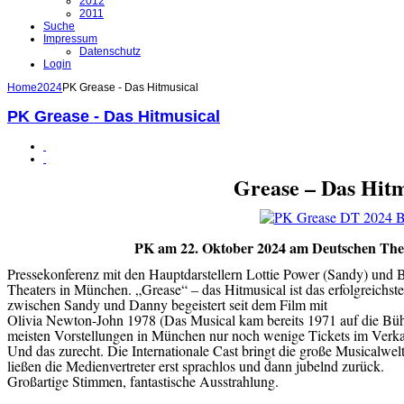
2012
2011
Suche
Impressum
Datenschutz
Login
Home
2024
PK Grease - Das Hitmusical
PK Grease - Das Hitmusical
Grease – Das Hitm
PK am 22. Oktober 2024 am Deutschen Thea
Pressekonferenz mit den Hauptdarstellern Lottie Power (Sandy) und 
Theaters in München. „Grease“ – das Hitmusical ist das erfolgreichste
zwischen Sandy und Danny begeistert seit dem Film mit
Olivia Newton-John 1978 (Das Musical kam bereits 1971 auf die Bühn
meisten Vorstellungen in München nur noch wenige Tickets im Verka
Und das zurecht. Die Internationale Cast bringt die große Musicalw
ließen die Medienvertreter erst sprachlos und dann jubelnd zurück.
Großartige Stimmen, fantastische Ausstrahlung.