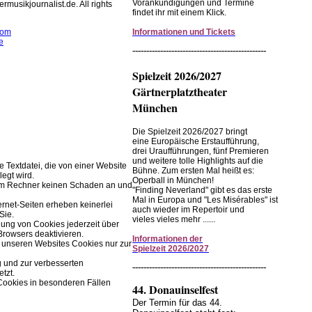
Vorankündigungen und Termine
rmusikjournalist.de. All rights
findet ihr mit einem Klick.
Informationen und Tickets
com
e
------------------------------------------------
rwendet Cookies zur
Spielzeit 2026/2027
r Browserfunktion.
Gärtnerplatztheater
Einstellungen im Browser ändern.
München
Die Spielzeit 2026/2027 bringt
eine Europäische Erstaufführung,
drei Uraufführungen, fünf Premieren
und weitere tolle Highlights auf die
ne Textdatei, die von einer Website
Bühne. Zum ersten Mal heißt es:
legt wird.
Operball in München!
rem Rechner keinen Schaden an und
"Finding Neverland" gibt es das erste
Mal in Europa und "Les Misérables" ist
ernet-Seiten erheben keinerlei
auch wieder im Repertoir und
Sie.
vieles vieles mehr ......
ung von Cookies jederzeit über
Browsers deaktivieren.
Informationen
der
 unseren Websites Cookies nur zur
Spielzeit
2026/2027
g und zur verbesserten
------------------------------------------------
tzt.
Cookies in besonderen Fällen
44. Donauinselfest
Der Termin für das 44.