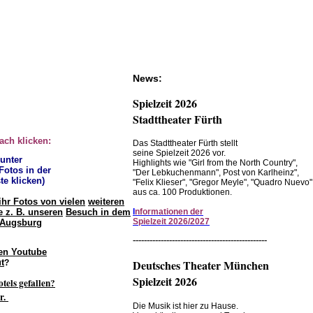
News:
Spielzeit 2026
Stadttheater Fürth
fach klicken:
Das Stadttheater Fürth stellt
seine Spielzeit 2026 vor.
 unter
Highlights wie "Girl from the North Country",
 Fotos in der
"Der Lebkuchenmann", Post von Karlheinz",
te klicken)
"Felix Klieser", "Gregor Meyle", "Quadro Nuevo"
aus ca. 100 Produktionen.
ihr Fotos von vielen
weiteren
 z. B. unseren
Besuch in dem
I
nformationen der
Spielzeit 2026/2027
 Augsburg
------------------------------------------------
en Youtube
t
Deutsches Theater München
?
Spielzeit 2026
otels gefallen?
r.
Die Musik ist hier zu Hause.