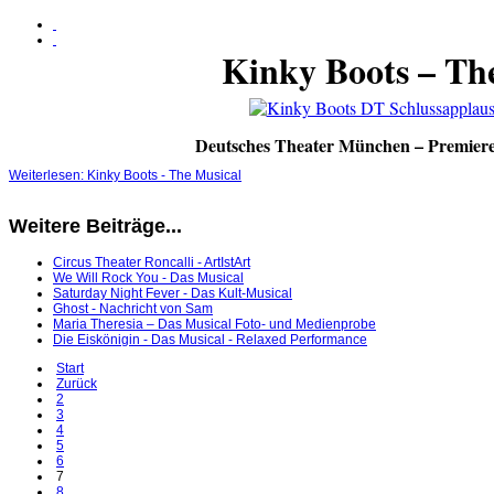
Kinky Boots – Th
Deutsches Theater München – Premiere
Weiterlesen: Kinky Boots - The Musical
Weitere Beiträge...
Circus Theater Roncalli - ArtIstArt
We Will Rock You - Das Musical
Saturday Night Fever - Das Kult-Musical
Ghost - Nachricht von Sam
Maria Theresia – Das Musical Foto- und Medienprobe
Die Eiskönigin - Das Musical - Relaxed Performance
Start
Zurück
2
3
4
5
6
7
8