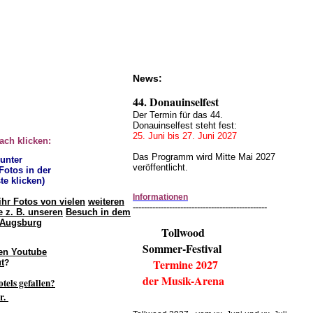
News:
44. Donauinselfest
Der Termin für das 44.
Donauinselfest steht fest:
25. Juni bis 27. Juni 2027
fach klicken:
Das Programm wird Mitte Mai 2027
 unter
veröffentlicht.
 Fotos in der
te klicken)
Informationen
ihr Fotos von vielen
weiteren
------------------------------------------------
 z. B. unseren
Besuch in dem
 Augsburg
Tollwood
Sommer-Festival
en Youtube
Termine 2027
t
?
der Musik-Arena
otels gefallen?
r.