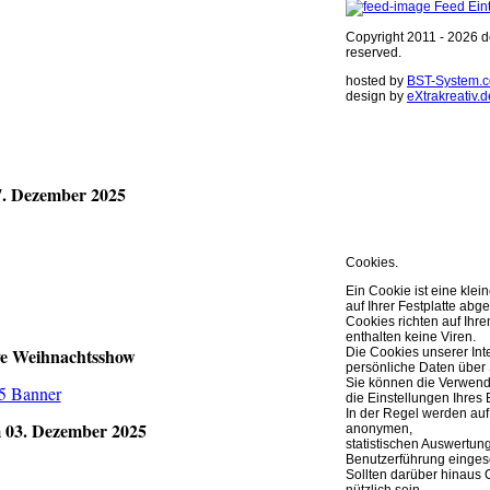
Feed Ein
Copyright 2011 - 2026 de
reserved.
hosted by
BST-System.
design by
eXtrakreativ.d
Diese Seite ve
Optimierung de
. Dezember 2025
Sie können Ihre Cookie 
weitere Infos..
OK
Cookies.
Ein Cookie ist eine klei
auf Ihrer Festplatte abge
Cookies richten auf Ih
enthalten keine Viren.
ive Weihnachtsshow
Die Cookies unserer Int
persönliche Daten über 
Sie können die Verwend
die Einstellungen Ihres 
In der Regel werden auf
 03. Dezember 2025
anonymen,
statistischen Auswertun
Benutzerführung eingese
Sollten darüber hinaus 