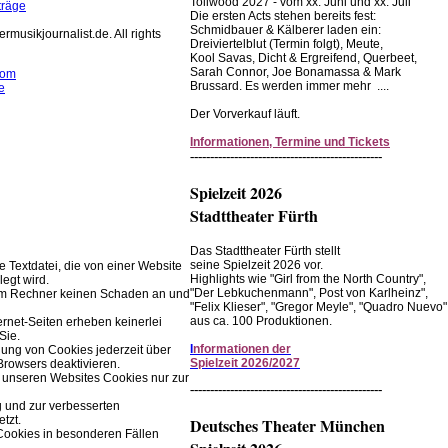
Tollwood 2027 - vom xx. Juni und xx. Juli
träge
Die ersten Acts stehen bereits fest:
Schmidbauer & Kälberer laden ein:
rmusikjournalist.de. All rights
Dreiviertelblut (Termin folgt), Meute,
Kool Savas, Dicht & Ergreifend, Querbeet,
Sarah Connor, Joe Bonamassa & Mark
com
Brussard. Es werden immer mehr ....
e
Der Vorverkauf läuft.
rwendet Cookies zur
r Browserfunktion.
Informationen, Termine und Tickets
------------------------------------------------
Einstellungen im Browser ändern.
Spielzeit 2026
Stadttheater Fürth
Das Stadttheater Fürth stellt
seine Spielzeit 2026 vor.
ne Textdatei, die von einer Website
Highlights wie "Girl from the North Country",
legt wird.
"Der Lebkuchenmann", Post von Karlheinz",
rem Rechner keinen Schaden an und
"Felix Klieser", "Gregor Meyle", "Quadro Nuevo"
aus ca. 100 Produktionen.
ernet-Seiten erheben keinerlei
Sie.
I
nformationen der
ung von Cookies jederzeit über
Spielzeit 2026/2027
Browsers deaktivieren.
 unseren Websites Cookies nur zur
------------------------------------------------
g und zur verbesserten
tzt.
Deutsches Theater München
Cookies in besonderen Fällen