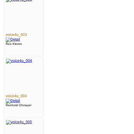
voice4u_003
Rico Klemm
voice4u_004
Reinhold Ohmayer