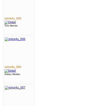
voice4u_005
Tino Mende
voice4u_006
Adrian Winkler