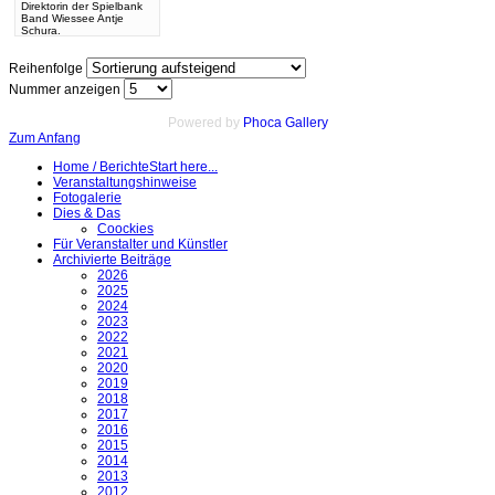
Direktorin der Spielbank
Band Wiessee Antje
Schura.
Reihenfolge
Nummer anzeigen
Powered by
Phoca Gallery
Zum Anfang
Home / Berichte
Start here...
Veranstaltungshinweise
Fotogalerie
Dies & Das
Coockies
Für Veranstalter und Künstler
Archivierte Beiträge
2026
2025
2024
2023
2022
2021
2020
2019
2018
2017
2016
2015
2014
2013
2012