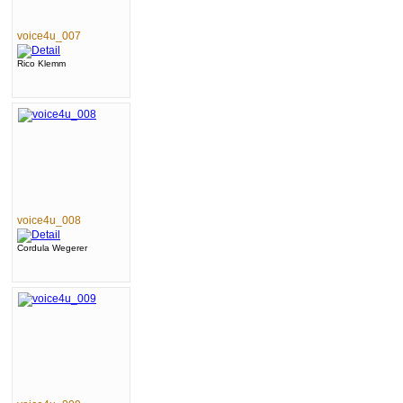
voice4u_007
Rico Klemm
voice4u_008
Cordula Wegerer