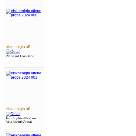
eiskoenigin off...
Probe mit Live-Band
eiskoenigin off...
Ann Sophie (Elsa) und
Abla Alaoui (Anna)