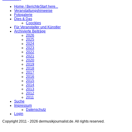
Home / Berichte
Start here...
Veranstaltungshinweise
Fotogalerie
Dies & Das
Coockies
Für Veranstalter und Künstler
Archivierte Beiträge
2026
2025
2024
2023
2022
2021
2020
2019
2018
2017
2016
2015
2014
2013
2012
2011
Suche
Impressum
Datenschutz
Login
Copyright 2011 - 2026 dermusikjournalist.de. All rights reserved.