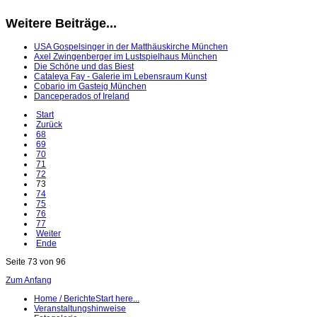
Weitere Beiträge...
USA Gospelsinger in der Matthäuskirche München
Axel Zwingenberger im Lustspielhaus München
Die Schöne und das Biest
Cataleya Fay - Galerie im Lebensraum Kunst
Cobario im Gasteig München
Danceperados of Ireland
Start
Zurück
68
69
70
71
72
73
74
75
76
77
Weiter
Ende
Seite 73 von 96
Zum Anfang
Home / Berichte
Start here...
Veranstaltungshinweise