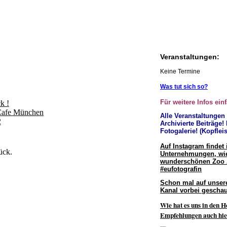
Veranstaltungen:
Keine Termine
Was tut sich so?
Für weitere Infos ein
k !
Cafe München
Alle Veranstaltungen
2
Archivierte Beiträge!
Fotogalerie! (Kopfleis
Auf Instagram findet 
ück.
Unternehmungen, wie
wunderschönen Zoo
#eufotografin
Schon mal auf unser
Kanal vorbei geschau
Wie hat es uns in den H
Empfehlungen auch hie