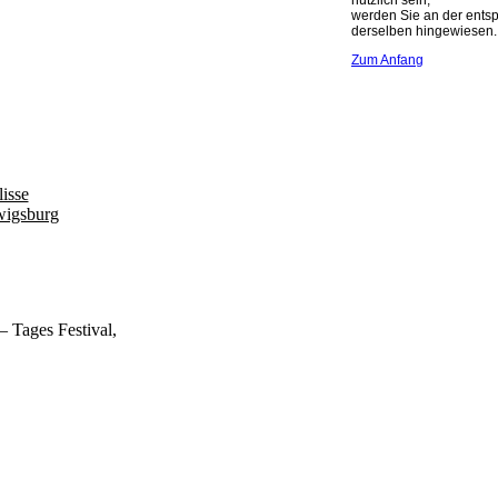
nützlich sein,
werden Sie an der ents
derselben hingewiesen.
Zum Anfang
isse
wigsburg
 Tages Festival,