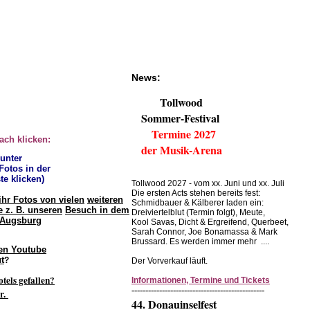
News:
Tollwood
Sommer-Festival
Termine 2027
fach klicken:
der Musik-Arena
 unter
 Fotos in der
te klicken)
Tollwood 2027 - vom xx. Juni und xx. Juli
Die ersten Acts stehen bereits fest:
ihr Fotos von vielen
weiteren
Schmidbauer & Kälberer laden ein:
 z. B. unseren
Besuch in dem
Dreiviertelblut (Termin folgt), Meute,
 Augsburg
Kool Savas, Dicht & Ergreifend, Querbeet,
Sarah Connor, Joe Bonamassa & Mark
Brussard. Es werden immer mehr ....
en Youtube
t
?
Der Vorverkauf läuft.
otels gefallen?
Informationen, Termine und Tickets
------------------------------------------------
r.
44. Donauinselfest