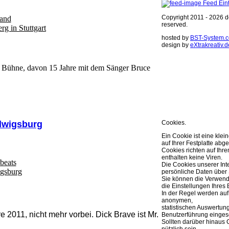
Feed Ein
Copyright 2011 - 2026 de
land
reserved.
rg in Stuttgart
hosted by
BST-System.
design by
eXtrakreativ.d
Diese Seite ve
er Bühne, davon 15 Jahre mit dem Sänger Bruce
Optimierung de
Sie können Ihre Cookie 
weitere Infos..
OK
dwigsburg
Cookies.
Ein Cookie ist eine klei
auf Ihrer Festplatte abge
Cookies richten auf Ih
enthalten keine Viren.
beats
Die Cookies unserer Int
igsburg
persönliche Daten über 
Sie können die Verwend
die Einstellungen Ihres 
In der Regel werden auf
anonymen,
statistischen Auswertun
 2011, nicht mehr vorbei. Dick Brave ist Mr.
Benutzerführung eingese
Sollten darüber hinaus 