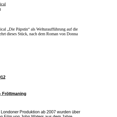
ical
a
cal „Die Päpstin“ als Welturaufführung auf die
 kehrt dieses Stück, nach dem Roman von Donna
012
- Fröttmaning
 Londoner Produktion ab 2007 wurden über
den Film von John Waters aus dem Jahre