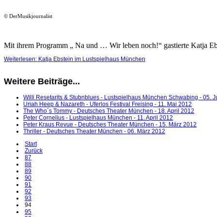
© DerMusikjournalist
Mit ihrem Programm „ Na und … Wir leben noch!“ gastierte Katja Eb
Weiterlesen: Katja Ebstein im Lustspielhaus München
Weitere Beiträge...
Willi Resetarits & Stubnblues - Lustspielhaus München Schwabing - 05. J
Uriah Heep & Nazareth - Uferlos Festival Freising - 11. Mai 2012
The Who´s Tommy - Deutsches Theater München - 18. April 2012
Peter Cornelius - Lustspielhaus München - 11. April 2012
Peter Kraus Revue - Deutsches Theater München - 15. März 2012
Thriller - Deutsches Theater München - 06. März 2012
Start
Zurück
87
88
89
90
91
92
93
94
95