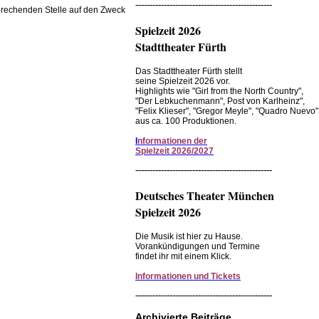
------------------------------------------------
prechenden Stelle auf den Zweck
Spielzeit 2026
Stadttheater Fürth
Das Stadttheater Fürth stellt
seine Spielzeit 2026 vor.
Highlights wie "Girl from the North Country",
"Der Lebkuchenmann", Post von Karlheinz",
"Felix Klieser", "Gregor Meyle", "Quadro Nuevo"
aus ca. 100 Produktionen.
I
nformationen der
Spielzeit 2026/2027
------------------------------------------------
Deutsches Theater München
Spielzeit 2026
Die Musik ist hier zu Hause.
Vorankündigungen und Termine
findet ihr mit einem Klick.
Informationen und Tickets
------------------------------------------------
Archivierte Beiträge