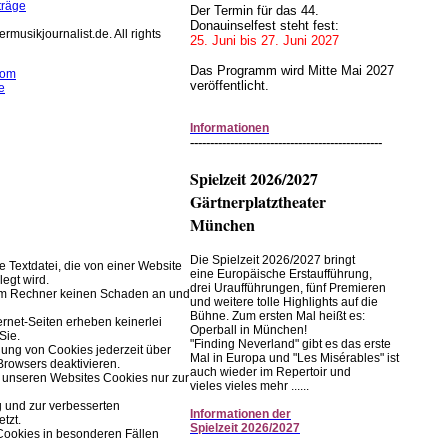
träge
Der Termin für das 44.
Donauinselfest steht fest:
rmusikjournalist.de. All rights
25. Juni bis 27. Juni 2027
Das Programm wird Mitte Mai 2027
com
veröffentlicht.
e
rwendet Cookies zur
Informationen
r Browserfunktion.
------------------------------------------------
Einstellungen im Browser ändern.
Spielzeit 2026/2027
Gärtnerplatztheater
München
Die Spielzeit 2026/2027 bringt
ne Textdatei, die von einer Website
eine Europäische Erstaufführung,
legt wird.
drei Uraufführungen, fünf Premieren
rem Rechner keinen Schaden an und
und weitere tolle Highlights auf die
Bühne. Zum ersten Mal heißt es:
ernet-Seiten erheben keinerlei
Operball in München!
Sie.
"Finding Neverland" gibt es das erste
ung von Cookies jederzeit über
Mal in Europa und "Les Misérables" ist
Browsers deaktivieren.
auch wieder im Repertoir und
 unseren Websites Cookies nur zur
vieles vieles mehr ......
g und zur verbesserten
Informationen
der
tzt.
Spielzeit
2026/2027
Cookies in besonderen Fällen