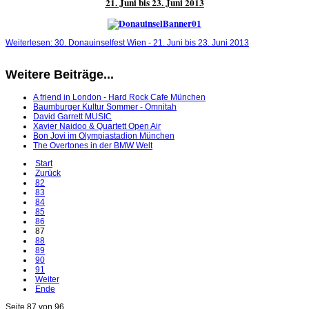
21. Juni bis 23. Juni 2013
Weiterlesen: 30. Donauinselfest Wien - 21. Juni bis 23. Juni 2013
Weitere Beiträge...
A friend in London - Hard Rock Cafe München
Baumburger Kultur Sommer - Omnitah
David Garrett MUSIC
Xavier Naidoo & Quartett Open Air
Bon Jovi im Olympiastadion München
The Overtones in der BMW Welt
Start
Zurück
82
83
84
85
86
87
88
89
90
91
Weiter
Ende
Seite 87 von 96