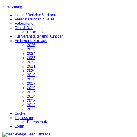
Zum Anfang
Home / Berichte
Start here...
Veranstaltungshinweise
Fotogalerie
Dies & Das
Coockies
Für Veranstalter und Künstler
Archivierte Beiträge
2026
2025
2024
2023
2022
2021
2020
2019
2018
2017
2016
2015
2014
2013
2012
2011
Suche
Impressum
Datenschutz
Login
Feed Einträge